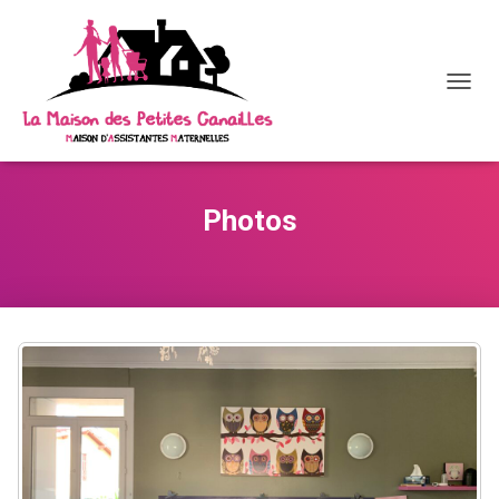
D
É
P
L
I
E
Photos
R
L
A
N
A
V
I
G
A
T
I
O
N