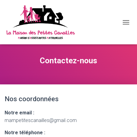
D
É
P
L
I
E
Contactez-nous
R
L
A
N
A
V
I
Nos coordonnées
G
A
Notre email :
T
mampetitescanailles@gmail.com
I
O
N
Notre téléphone :